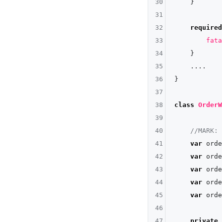
30
    }

31
32
required
33
fata
34
    }

35
....
36
}

37
38
class
OrderW
39
40
//MARK: 
41
var
 orde
42
var
 orde
43
var
 orde
44
var
 orde
45
var
 orde
46
47
private