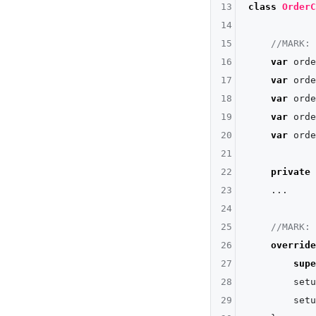
13
class
OrderC
14
15
//MARK: 
16
var
 orde
17
var
 orde
18
var
 orde
19
var
 orde
20
var
 orde
21
22
private
23
...
24
25
//MARK: 
26
override
27
supe
28
        setu
29
        setu