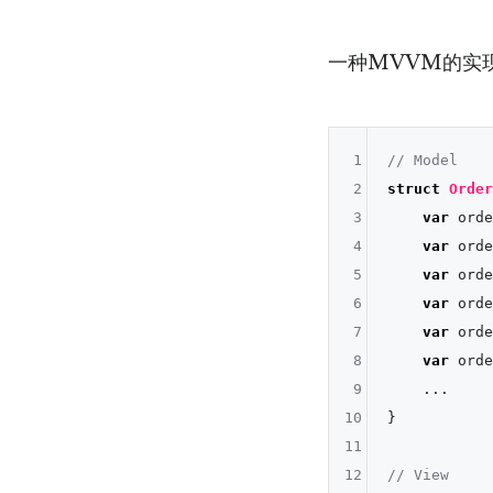
一种MVVM的实
1
// Model
2
struct
Order
3
var
 orde
4
var
 orde
5
var
 orde
6
var
 orde
7
var
 orde
8
var
 orde
9
...
10
}

11
12
// View