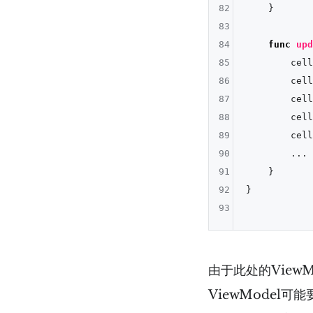
82
    }

83
84
func
upd
85
        cell
86
        cell
87
        cell
88
        cell
89
        cell
90
...
91
    }

92
}

93
由于此处的Vie
ViewModel