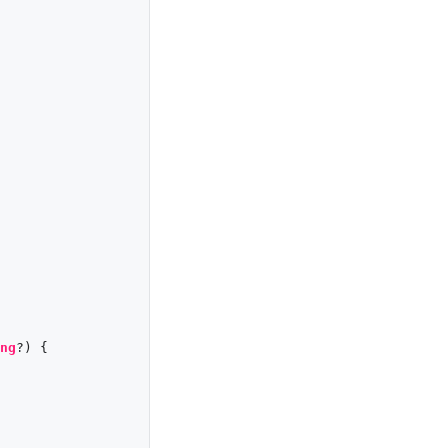
ng
?) {
