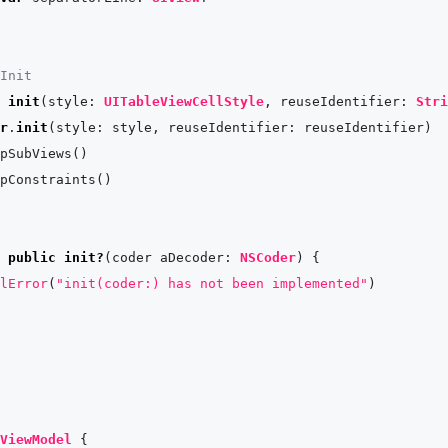
Init
init
(
style
: 
UITableViewCellStyle
, 
reuseIdentifier
: 
Stri
r
.
init
(style: style, reuseIdentifier: reuseIdentifier)

pSubViews()

pConstraints()

public
init?
(
coder
aDecoder
: 
NSCoder
) {

lError
(
"init(coder:) has not been implemented"
)

ViewModel
 {
