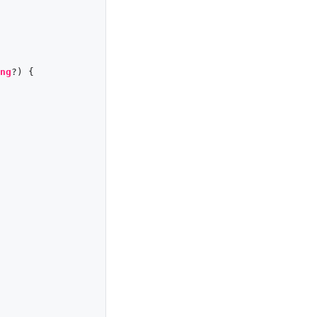
ng
?) {
