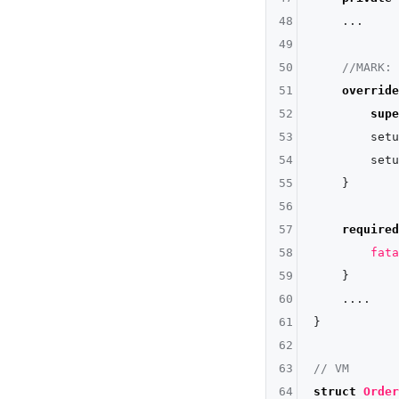
48
...
49
50
//MARK: 
51
override
52
supe
53
        setu
54
        setu
55
    }

56
57
required
58
fata
59
    }

60
....
61
}

62
63
// VM
64
struct
Order