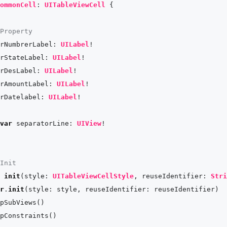
ommonCell
: 
UITableViewCell
 {

Property
rNumbrerLabel: 
UILabel
!

rStateLabel: 
UILabel
!

rDesLabel: 
UILabel
!

rAmountLabel: 
UILabel
!

rDatelabel: 
UILabel
!

var
 separatorLine: 
UIView
!

Init
init
(
style
: 
UITableViewCellStyle
, 
reuseIdentifier
: 
Stri
r
.
init
(style: style, reuseIdentifier: reuseIdentifier)

pSubViews()

pConstraints()
