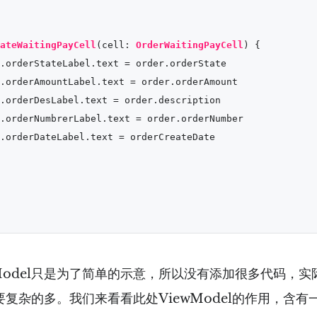
ateWaitingPayCell
(
cell
: 
OrderWaitingPayCell
) {

.orderStateLabel.text 
=
 order.orderState

.orderAmountLabel.text 
=
 order.orderAmount

.orderDesLabel.text 
=
 order.description

.orderNumbrerLabel.text 
=
 order.orderNumber

.orderDateLabel.text 
=
 orderCreateDate

wModel只是为了简单的示意，所以没有添加很多代码，
可能要复杂的多。我们来看看此处ViewModel的作用，含