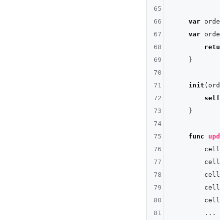
65
66
var
 orde
67
var
 orde
68
retu
69
    }

70
71
init
(
ord
72
self
73
    }

74
75
func
upd
76
        cell
77
        cell
78
        cell
79
        cell
80
        cell
81
...