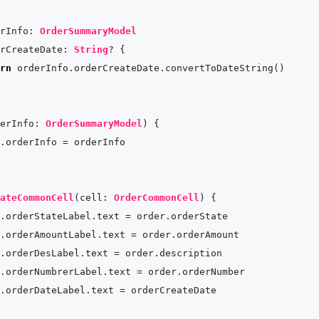
rInfo: 
OrderSummaryModel
rCreateDate: 
String
? {

rn
 orderInfo.orderCreateDate.convertToDateString()

erInfo
: 
OrderSummaryModel
) {

.orderInfo 
=
 orderInfo

ateCommonCell
(
cell
: 
OrderCommonCell
) {

.orderStateLabel.text 
=
 order.orderState

.orderAmountLabel.text 
=
 order.orderAmount

.orderDesLabel.text 
=
 order.description

.orderNumbrerLabel.text 
=
 order.orderNumber

.orderDateLabel.text 
=
 orderCreateDate
