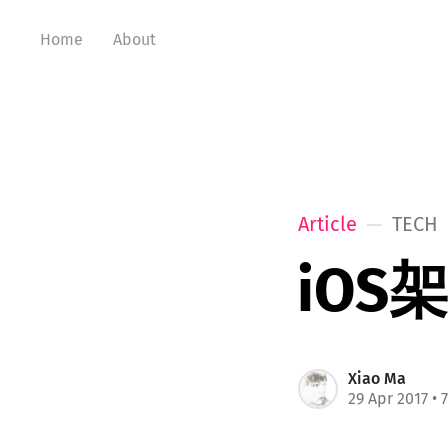
Home
About
Article
TECH
iOS
Xiao Ma
29 Apr 2017
• 