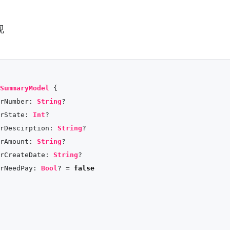
现
SummaryModel
 {

rNumber: 
String
?

rState: 
Int
?

rDescirption: 
String
?

rAmount: 
String
?

rCreateDate: 
String
?

rNeedPay: 
Bool
? 
=
false