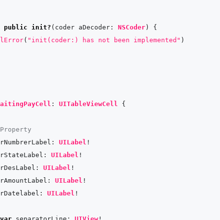
public
init?
(
coder
aDecoder
: 
NSCoder
) {

lError
(
"init(coder:) has not been implemented"
)

aitingPayCell
: 
UITableViewCell
 {

Property
rNumbrerLabel: 
UILabel
!

rStateLabel: 
UILabel
!

rDesLabel: 
UILabel
!

rAmountLabel: 
UILabel
!

rDatelabel: 
UILabel
!

var
 separatorLine: 
UIView
!
