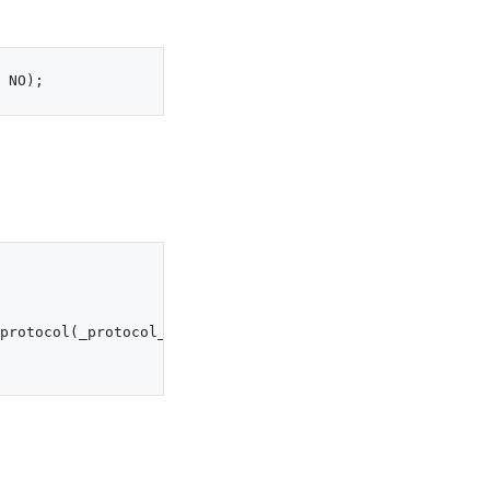
protocol(_protocol_) clazz:self singleton:_isSingleton_];