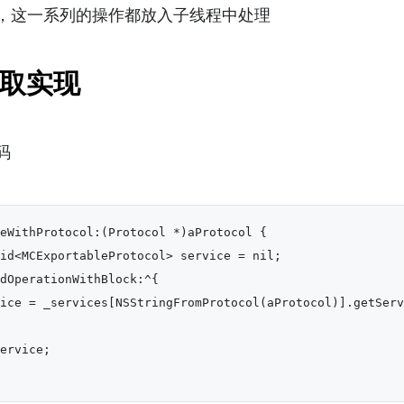
，这一系列的操作都放入子线程中处理
取实现
码
eWithProtocol:(Protocol *)aProtocol {

id<MCExportableProtocol> service = nil;

dOperationWithBlock:^{

ice = _services[NSStringFromProtocol(aProtocol)].getServ
ervice;
