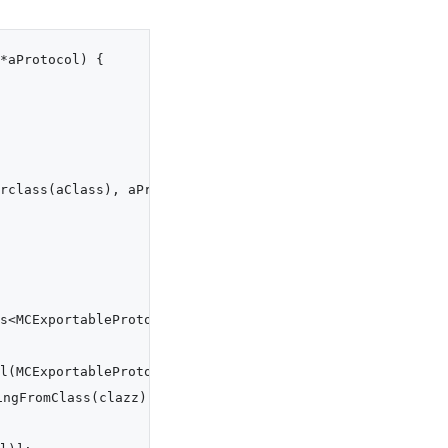
*aProtocol) {

rclass(aClass), aProtocol);

s<MCExportableProtocol>)clazz singleton:(BOOL)singleton {
l(MCExportableProtocol))) {

gFromClass(clazz));
