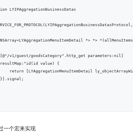
ion LYIPAggregationBusinessDatas

RVICE_FOR_PROTOCOL(LYIPAggregationBusinessDatasProtocol,
NSArray<LYAggregationMenuItemDetail *> *> *)allMenuItems 
[@"/v1/guest/goodsCategory".http_get parameters:nil]

resultMap:^id(id value) {

    return [LYAggregationMenuItemDetail ly_objectArrayWi
}].signal;

过一个宏来实现