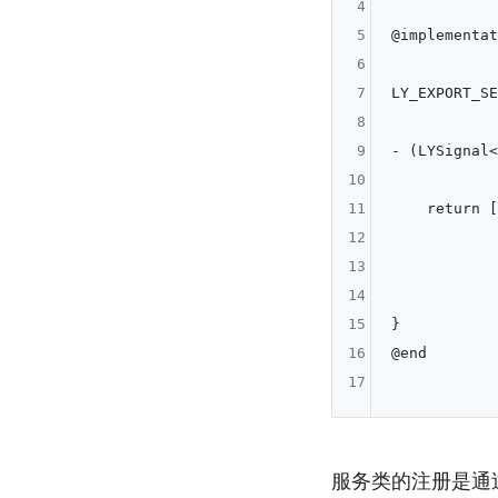
4
5
@implementat
6
7
LY_EXPORT_SE
8
9
- (LYSignal<
10
11
    return [
12
            
13
            
14
            
15
}

16
@end

17
服务类的注册是通