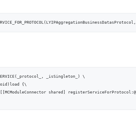
ERVICE(_protocol_, _isSingleton_) \

oid)load {\

[[MCModuleConnector shared] registerServiceForProtocol:@