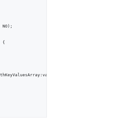
 NO);

{

thKeyValuesArray:value];
