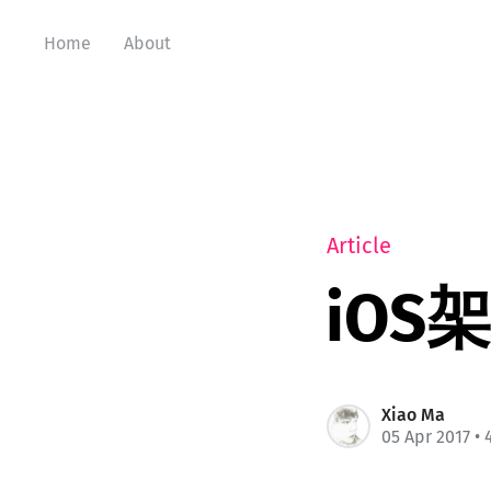
Home
About
Article
iO
Xiao Ma
05 Apr 2017
• 