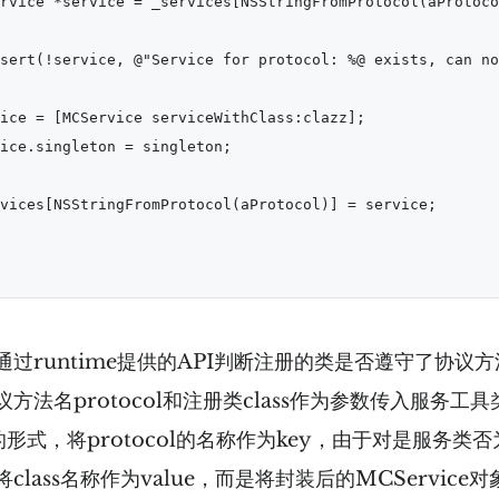
rvice *service = _services[NSStringFromProtocol(aProtoco
sert(!service, @"Service for protocol: %@ exists, can no
ice = [MCService serviceWithClass:clazz];

ice.singleton = singleton;

vices[NSStringFromProtocol(aProtocol)] = service;

过runtime提供的API判断注册的类是否遵守了协议
方法名protocol和注册类class作为参数传入服务工
p的形式，将protocol的名称作为key，由于对是服务
lass名称作为value，而是将封装后的MCService对