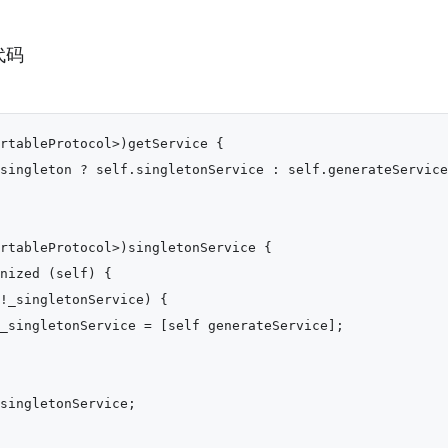
代码
rtableProtocol>)getService {

singleton ? self.singletonService : self.generateService;
rtableProtocol>)singletonService {

nized (self) {

!_singletonService) {

_singletonService = [self generateService];

singletonService;
