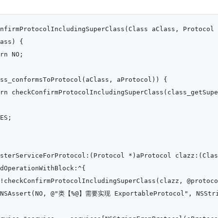
nfirmProtocolIncludingSuperClass(Class aClass, Protocol 
ass) {

rn NO;

ss_conformsToProtocol(aClass, aProtocol)) {

rn checkConfirmProtocolIncludingSuperClass(class_getSupe
ES;

sterServiceForProtocol:(Protocol *)aProtocol clazz:(Clas
dOperationWithBlock:^{

!checkConfirmProtocolIncludingSuperClass(clazz, @protoco
 NSAssert(NO, @"类【%@】需要实现 ExportableProtocol", NSStrin