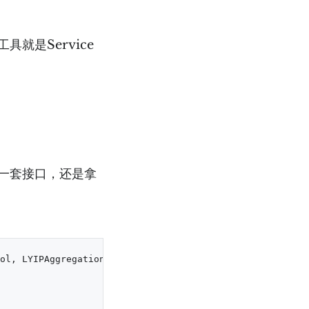
就是Service
一套接口，还是拿
ol, LYIPAggregationBusinessDatasProtocol>
