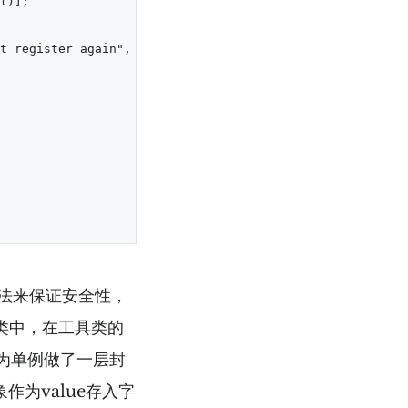
l)];

t register again", NSStringFromProtocol(aProtocol));

方法来保证安全性，
具类中，在工具类的
类否为单例做了一层封
象作为value存入字