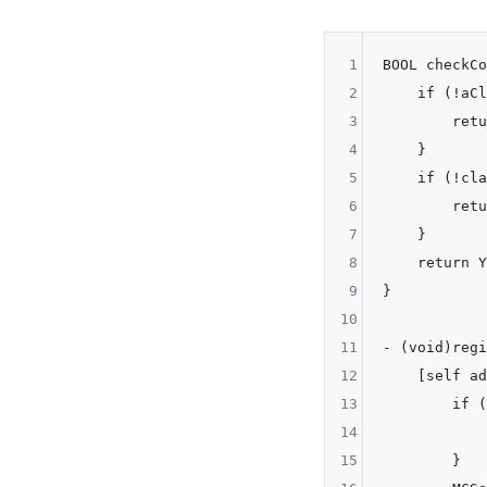
1
BOOL checkCo
2
    if (!aCl
3
        retu
4
    }

5
    if (!cla
6
        retu
7
    }

8
    return Y
9
}

10
11
- (void)regi
12
    [self ad
13
        if (
14
           
15
        }
