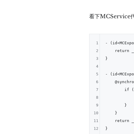
看下MCService
1
- (id<MCExpo
2
    return _
3
}

4
5
- (id<MCExpo
6
    @synchro
7
        if (
8
            
9
        }

10
    }

11
    return _
12
}
