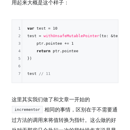
用起来大概是这个样子：
1
var
 test 
=
10
2
test 
=
withUnsafeMutablePointer
(to: 
&
test, {
3
    ptr.pointee 
+=
1
4
return
 ptr.pointee

5
})

6
7
test 
// 11
这里其实我们做了和文章一开始的
相同的事情，区别在于不需要通
incrementor
过方法的调用来将值转换为指针。这么做的好