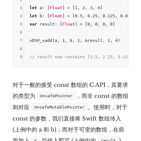
3
let
 a: [
Float
] 
=
 [
1
, 
2
, 
3
, 
4
4
let
 b: [
Float
] 
=
 [
0.5
, 
0.25
, 
0.125
, 
0.0625
5
var
 result: [
Float
] 
=
 [
0
, 
0
, 
0
, 
0
]

6
7
vDSP_vadd(a, 
1
, b, 
1
, 
&
result, 
1
, 
4
)

8
9
// result now contains [1.5, 2.25, 3.125, 4.
对于一般的接受 const 数组的 C API，其要求
的类型为
，而非 const 的数组
UnsafePointer
则对应
。使用时，对于
UnsafeMutablePointer
const 的参数，我们直接将 Swift 数组传入
(上例中的 a 和 b)；而对于可变的数组，在前
面加上
后传入即可 (上例中的
)。
&
result