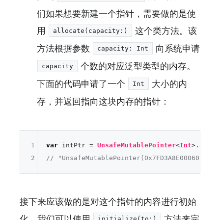
们如果想要新建一个指针，需要做的是使
用
这个类方法。该
allocate(capacity:)
方法根据参数
向系统申请
capacity: Int
个数的对应泛型类型的内存。
capacity
下面的代码申请了一个
大小的内
Int
存，并返回指向这块内存的指针：
1
var
 intPtr 
=
UnsafeMutablePointer
<
Int
>.alloc
2
// "UnsafeMutablePointer(0x7FD3A8E00060)"
接下来应该做的是对这个指针的内容进行初始
化，我们可以使用
方法来完
initialize(to:)