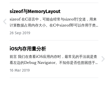
sizeof与MemoryLayout
sizeof 在C语言中，可能会经常与sizeof打交道，用来
计算数据占用内存大小。在C中sizeof即可以作用于类
型也可以作用于某个实际的变量，并返回其在内存中的
26 Sep 2019
尺寸size_t。 在Swift 3以前，也有sizeof，不过与C
中的运算符不同，它经过了一层包装，…
iOS内存用量分析
前言 我们在查看iOS应用内存时，最常见的手法就是查
看左边的Debug Navigator。不知你是否也曾困惑于
这个内存究竟包括哪些部分，或者使用Allocations模
16 Mar 2019
版观察内存时发现无法和Debug Navigator显示的内
存匹配上，这篇文章将带你解答这些疑惑。 Debug
Navigator VS Allocations…