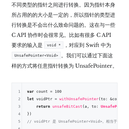
不同类型的指针之间进行转换。因为指针本身
所占用的的大小是一定的，所以指针的类型进
行转换是不会出什么致命问题的。这在与一些
C API 协作时会很常见。比如有很多 C API
要求的输入是
，对应到 Swift 中为
void *
。我们可以通过下面这
UnsafePointer<Void>
样的方式将任意指针转换为 UnsafePointer。
1
var
 count 
=
100
2
let
 voidPtr 
=
withUnsafePointer
(to: 
&
count, 
3
return
unsafeBitCast
(a, to: 
UnsafePointe
4
5
// voidPtr 是 UnsafePointer<Void>。相当于 C 中
6