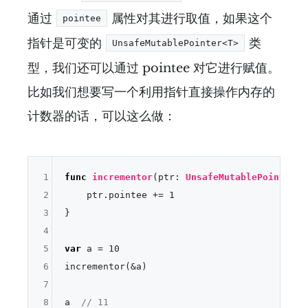
通过
属性对其进行取值，如果这个
pointee
指针是可变的
类
UnsafeMutablePointer<T>
型，我们还可以通过 pointee 对它进行赋值。
比如我们想要写一个利用指针直接操作内存的
计数器的话，可以这么做：
1
func
incrementor
(
ptr
: 
UnsafeMutablePointer
<
I
2
    ptr.pointee 
+=
1
3
}

4
5
var
 a 
=
10
6
incrementor(
&
a)

7
8
a  
// 11