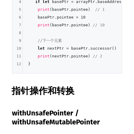
4
if
let
 basePtr 
=
 arrayPtr.baseAddress { 

5
print
(basePtr.pointee)  
// 1
6
    basePtr.pointee 
=
10
7
print
(basePtr.pointee) 
// 10
8
9
//下一个元素
10
let
 nextPtr 
=
 basePtr.successor()

11
print
(nextPtr.pointee) 
// 2
12
指针操作和转换
withUnsafePointer /
withUnsafeMutablePointer