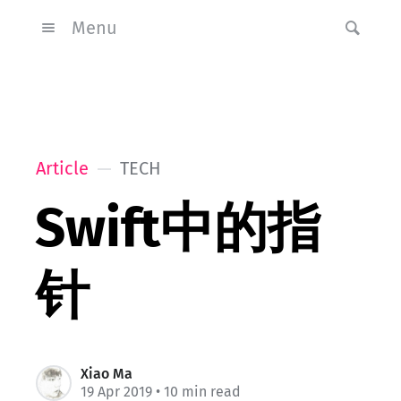
Menu
Article
TECH
Swift中的指
针
Xiao Ma
19 Apr 2019
• 10 min read