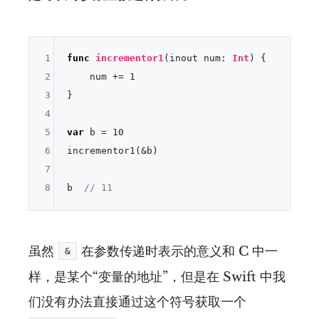
1
func
incrementor1
(
inout
num
: 
Int
) {

2
    num 
+=
1
3
}

4
5
var
 b 
=
10
6
incrementor1(
&
b)

7
8
b  
// 11
虽然
在参数传递时表示的意义和 C 中一
&
样，是某个“变量的地址”，但是在 Swift 中我
们没有办法直接通过这个符号获取一个